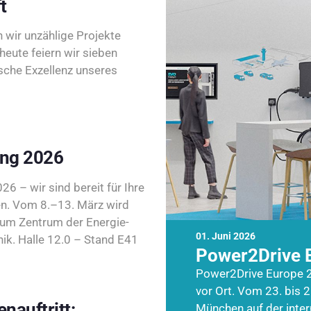
t
wir unzählige Projekte
heute feiern wir sieben
sche Exzellenz unseres
ing 2026
26 – wir sind bereit für Ihre
n. Vom 8.–13. März wird
zum Zentrum der Energie-
01. Juni 2026
k. Halle 12.0 – Stand E41
Power2Drive 
Power2Drive Europe 2
vor Ort. Vom 23. bis 2
nauftritt:
München auf der inte