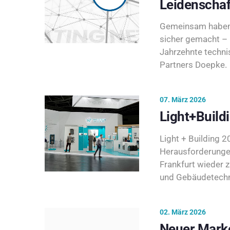
Leidenschaf
Gemeinsam haben 
sicher gemacht – 
Jahrzehnte techni
Partners Doepke.
07. März 2026
Light+Build
Light + Building 20
Herausforderunge
Frankfurt wieder 
und Gebäudetechni
02. März 2026
Neuer Marke