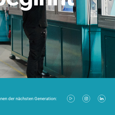
stem für industrielle Anwendungen –
d zukunftsfähig.
ecken
onen der nächsten Generation: