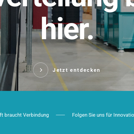
t.
hier.
Das innovative Stecksy
robust, IP-geschützt un
 Robust im Alltag,
ig im Ausbau.
Jetzt entd
Jetzt entdecken
ft braucht Verbindung
Folgen Sie uns für Innovati