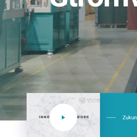
Einsatzberei
NEO CEE: Energieverteilung mit System.
effizient in der Installation, zukunftsfäh
Jetzt entdecken
Zukun