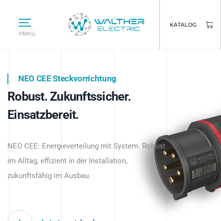
KATALOG
Menü
NEO CEE Steckvorrichtung
NEO ISY System
Robust. Zukunftssicher.
Intelligenz trifft Energie.
WALTHER ELECTRIC
Einsatzbereit.
Intelligente Stromverteilung
Das innovative Stecksystem für industrielle
beginnt hier.
NEO CEE: Energieverteilung mit System. Robust
Anwendungen – robust, IP-geschützt und
im Alltag, effizient in der Installation,
zukunftsfähig.
zukunftsfähig im Ausbau.
Jetzt entdecken
Jetzt entdecken