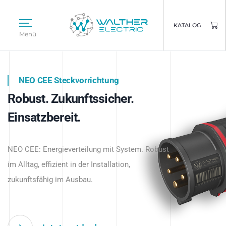
KATALOG
Menü
NEO CEE Steckvorrichtung
NEO ISY System
Robust. Zukunftssicher.
Intelligenz trifft Energie.
WALTHER ELECTRIC
Einsatzbereit.
Intelligente Stromverteilung
Das innovative Stecksystem für industrielle
beginnt hier.
NEO CEE: Energieverteilung mit System. Robust
Anwendungen – robust, IP-geschützt und
im Alltag, effizient in der Installation,
zukunftsfähig.
zukunftsfähig im Ausbau.
Jetzt entdecken
Jetzt entdecken