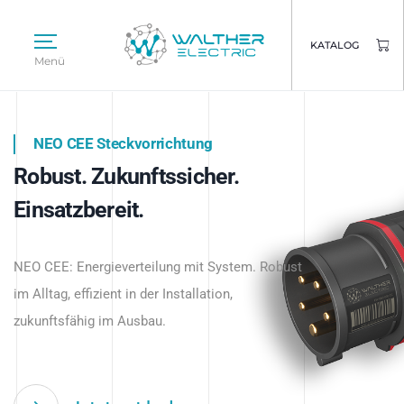
KATALOG
Menü
NEO CEE Steckvorrichtung
NEO ISY System
Robust. Zukunftssicher.
Intelligenz trifft Energie.
WALTHER ELECTRIC
Einsatzbereit.
Intelligente Stromverteilung
Das innovative Stecksystem für industrielle
beginnt hier.
NEO CEE: Energieverteilung mit System. Robust
Anwendungen – robust, IP-geschützt und
im Alltag, effizient in der Installation,
zukunftsfähig.
zukunftsfähig im Ausbau.
Jetzt entdecken
Jetzt entdecken