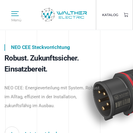
KATALOG
Menü
NEO CEE Steckvorrichtung
NEO ISY System
Robust. Zukunftssicher.
Intelligenz trifft Energie.
WALTHER ELECTRIC
Einsatzbereit.
Intelligente Stromverteilung
Das innovative Stecksystem für industrielle
beginnt hier.
NEO CEE: Energieverteilung mit System. Robust
Anwendungen – robust, IP-geschützt und
im Alltag, effizient in der Installation,
zukunftsfähig.
zukunftsfähig im Ausbau.
Jetzt entdecken
Jetzt entdecken