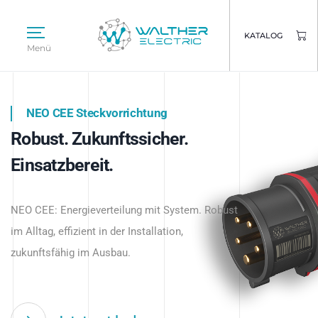
KATALOG
Menü
NEO CEE Steckvorrichtung
NEO ISY System
Robust. Zukunftssicher.
Intelligenz trifft Energie.
WALTHER ELECTRIC
Einsatzbereit.
Intelligente Stromverteilung
Das innovative Stecksystem für industrielle
beginnt hier.
NEO CEE: Energieverteilung mit System. Robust
Anwendungen – robust, IP-geschützt und
im Alltag, effizient in der Installation,
zukunftsfähig.
zukunftsfähig im Ausbau.
Jetzt entdecken
Jetzt entdecken