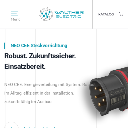
KATALOG
Menü
NEO CEE Steckvorrichtung
NEO ISY System
Robust. Zukunftssicher.
Intelligenz trifft Energie.
WALTHER ELECTRIC
Einsatzbereit.
Intelligente Stromverteilung
Das innovative Stecksystem für industrielle
beginnt hier.
NEO CEE: Energieverteilung mit System. Robust
Anwendungen – robust, IP-geschützt und
im Alltag, effizient in der Installation,
zukunftsfähig.
zukunftsfähig im Ausbau.
Jetzt entdecken
Jetzt entdecken