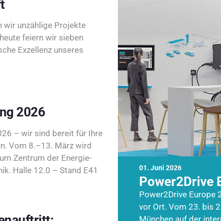
t
wir unzählige Projekte
heute feiern wir sieben
sche Exzellenz unseres
ing 2026
26 – wir sind bereit für Ihre
n. Vom 8.–13. März wird
zum Zentrum der Energie-
01. Juni 2026
k. Halle 12.0 – Stand E41
Power2Drive 
Power2Drive Europe 2
vor Ort. Vom 23. bis 2
nauftritt:
München auf der inte