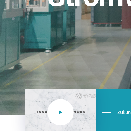
Einsatzberei
NEO CEE: Energieverteilung mit System.
effizient in der Installation, zukunftsfäh
Jetzt entdecken
Zukun