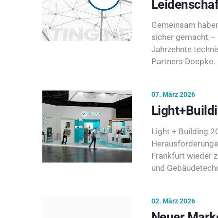
Leidenschaf
Gemeinsam haben 
sicher gemacht – 
Jahrzehnte techni
Partners Doepke.
07. März 2026
Light+Build
Light + Building 20
Herausforderunge
Frankfurt wieder 
und Gebäudetechni
02. März 2026
Neuer Marke