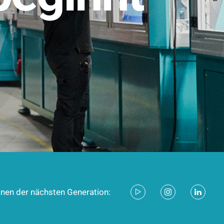
stem für industrielle Anwendungen –
d zukunftsfähig.
ecken
onen der nächsten Generation: