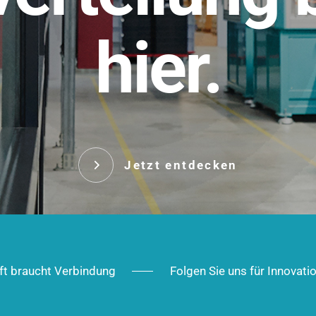
t.
hier.
Das innovative Stecksy
robust, IP-geschützt un
 Robust im Alltag,
ig im Ausbau.
Jetzt entd
Jetzt entdecken
ft braucht Verbindung
Folgen Sie uns für Innovati