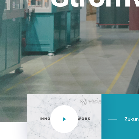
Einsatzberei
NEO CEE: Energieverteilung mit System.
effizient in der Installation, zukunftsfäh
Jetzt entdecken
Zukun