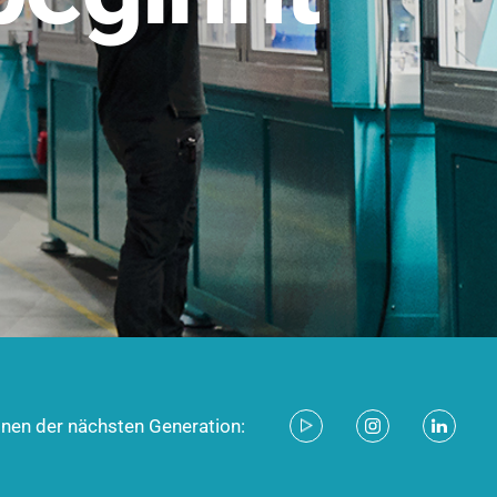
stem für industrielle Anwendungen –
d zukunftsfähig.
ecken
onen der nächsten Generation: