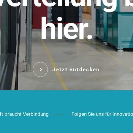
t.
hier.
Das innovative Stecksy
robust, IP-geschützt un
 Robust im Alltag,
ig im Ausbau.
Jetzt entd
Jetzt entdecken
ft braucht Verbindung
Folgen Sie uns für Innovati