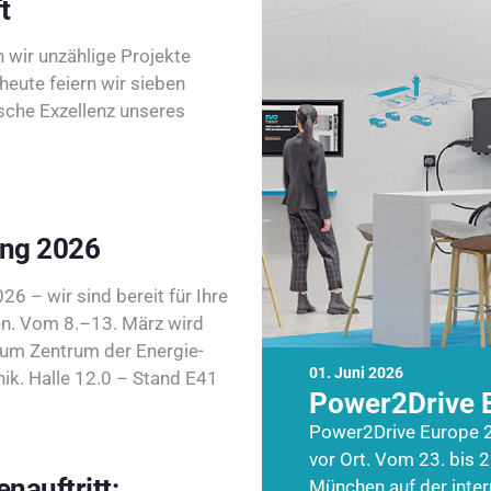
t
wir unzählige Projekte
heute feiern wir sieben
sche Exzellenz unseres
ing 2026
26 – wir sind bereit für Ihre
n. Vom 8.–13. März wird
zum Zentrum der Energie-
01. Juni 2026
k. Halle 12.0 – Stand E41
Power2Drive 
Power2Drive Europe 2
vor Ort. Vom 23. bis 2
nauftritt:
München auf der inte