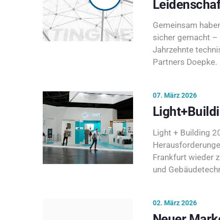
Leidenschaf
Gemeinsam haben 
sicher gemacht – 
Jahrzehnte techni
Partners Doepke.
07. März 2026
Light+Build
Light + Building 20
Herausforderunge
Frankfurt wieder 
und Gebäudetechni
02. März 2026
Neuer Marke