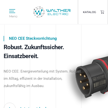
KATALOG
Menü
NEO CEE Steckvorrichtung
NEO ISY System
Robust. Zukunftssicher.
Intelligenz trifft Energie.
WALTHER ELECTRIC
Einsatzbereit.
Intelligente Stromverteilung
Das innovative Stecksystem für industrielle
beginnt hier.
NEO CEE: Energieverteilung mit System. Robust
Anwendungen – robust, IP-geschützt und
im Alltag, effizient in der Installation,
zukunftsfähig.
zukunftsfähig im Ausbau.
Jetzt entdecken
Jetzt entdecken