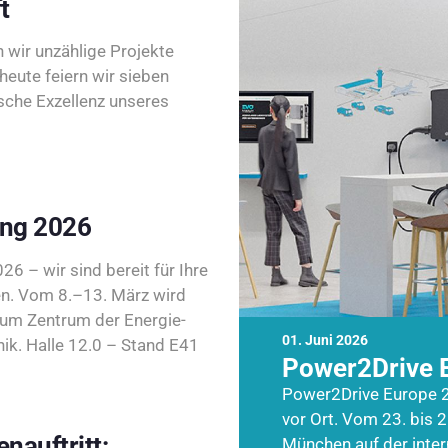
t
wir unzählige Projekte
heute feiern wir sieben
sche Exzellenz unseres
ing 2026
26 – wir sind bereit für Ihre
n. Vom 8.–13. März wird
zum Zentrum der Energie-
01. Juni 2026
k. Halle 12.0 – Stand E41
Power2Drive 
Power2Drive Europe 2
vor Ort. Vom 23. bis 2
nauftritt:
München auf der inte