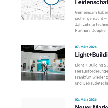
Leidenschaf
Gemeinsam haben 
sicher gemacht – 
Jahrzehnte techni
Partners Doepke.
07. März 2026
Light+Build
Light + Building 20
Herausforderunge
Frankfurt wieder 
und Gebäudetechni
02. März 2026
Neuer Marke