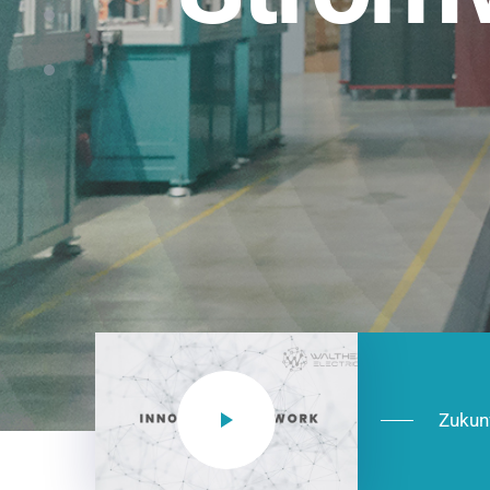
Einsatzberei
NEO CEE: Energieverteilung mit System.
effizient in der Installation, zukunftsfäh
Jetzt entdecken
Zukun