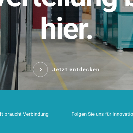
t.
hier.
Das innovative Stecksy
robust, IP-geschützt un
 Robust im Alltag,
ig im Ausbau.
Jetzt entd
Jetzt entdecken
ft braucht Verbindung
Folgen Sie uns für Innovati