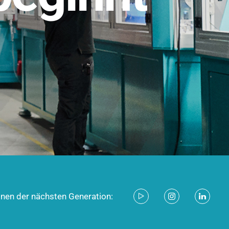
stem für industrielle Anwendungen –
d zukunftsfähig.
ecken
onen der nächsten Generation: