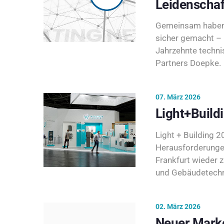
Leidenschaf
Gemeinsam haben 
sicher gemacht – 
Jahrzehnte techni
Partners Doepke.
07. März 2026
Light+Build
Light + Building 20
Herausforderunge
Frankfurt wieder 
und Gebäudetechni
02. März 2026
Neuer Marke