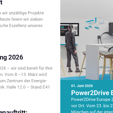
t
wir unzählige Projekte
heute feiern wir sieben
sche Exzellenz unseres
ing 2026
26 – wir sind bereit für Ihre
n. Vom 8.–13. März wird
zum Zentrum der Energie-
01. Juni 2026
k. Halle 12.0 – Stand E41
Power2Drive 
Power2Drive Europe 2
vor Ort. Vom 23. bis 2
nauftritt:
München auf der inte