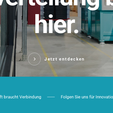
t.
hier.
Das innovative Stecksy
robust, IP-geschützt un
 Robust im Alltag,
ig im Ausbau.
Jetzt entd
Jetzt entdecken
ft braucht Verbindung
Folgen Sie uns für Innovati