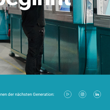
stem für industrielle Anwendungen –
d zukunftsfähig.
ecken
onen der nächsten Generation: