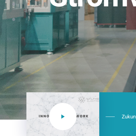
Einsatzberei
NEO CEE: Energieverteilung mit System.
effizient in der Installation, zukunftsfäh
Jetzt entdecken
Zukun