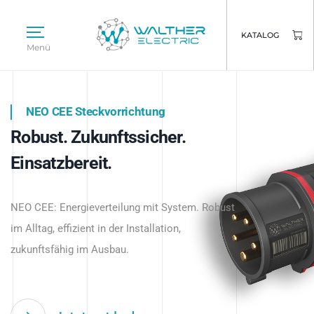
KATALOG
Menü
NEO CEE Steckvorrichtung
NEO ISY System
Robust. Zukunftssicher.
Intelligenz trifft Energie.
WALTHER ELECTRIC
Einsatzbereit.
Intelligente Stromverteilung
Das innovative Stecksystem für industrielle
beginnt hier.
NEO CEE: Energieverteilung mit System. Robust
Anwendungen – robust, IP-geschützt und
im Alltag, effizient in der Installation,
zukunftsfähig.
zukunftsfähig im Ausbau.
Jetzt entdecken
Jetzt entdecken