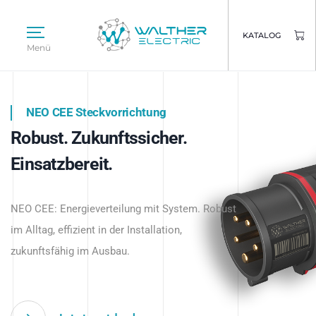
KATALOG
Menü
NEO CEE Steckvorrichtung
NEO ISY System
Robust. Zukunftssicher.
Intelligenz trifft Energie.
WALTHER ELECTRIC
Einsatzbereit.
Intelligente Stromverteilung
Das innovative Stecksystem für industrielle
beginnt hier.
NEO CEE: Energieverteilung mit System. Robust
Anwendungen – robust, IP-geschützt und
im Alltag, effizient in der Installation,
zukunftsfähig.
zukunftsfähig im Ausbau.
Jetzt entdecken
Jetzt entdecken