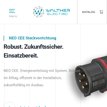
KATALOG
Menü
NEO CEE Steckvorrichtung
NEO ISY System
Robust. Zukunftssicher.
Intelligenz trifft Energie.
WALTHER ELECTRIC
Einsatzbereit.
Intelligente Stromverteilung
Das innovative Stecksystem für industrielle
beginnt hier.
NEO CEE: Energieverteilung mit System. Robust
Anwendungen – robust, IP-geschützt und
im Alltag, effizient in der Installation,
zukunftsfähig.
zukunftsfähig im Ausbau.
Jetzt entdecken
Jetzt entdecken