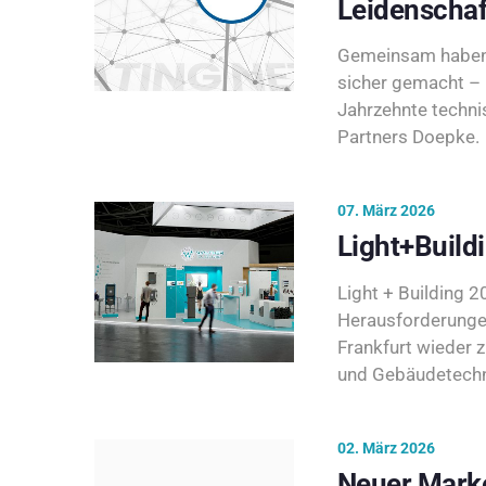
Leidenschaf
Gemeinsam haben 
sicher gemacht – 
Jahrzehnte techni
Partners Doepke.
07. März 2026
Light+Build
Light + Building 20
Herausforderunge
Frankfurt wieder 
und Gebäudetechni
02. März 2026
Neuer Marke