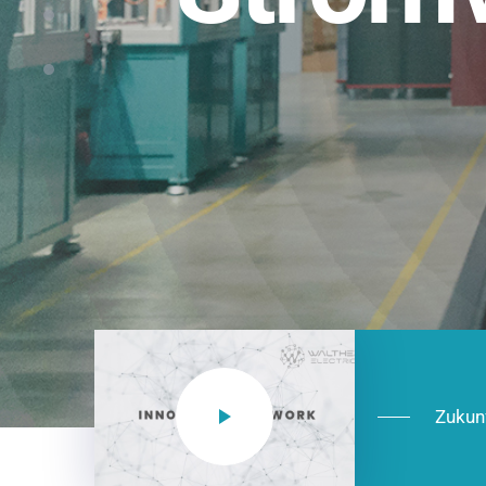
Einsatzberei
NEO CEE: Energieverteilung mit System.
effizient in der Installation, zukunftsfäh
Jetzt entdecken
Zukun