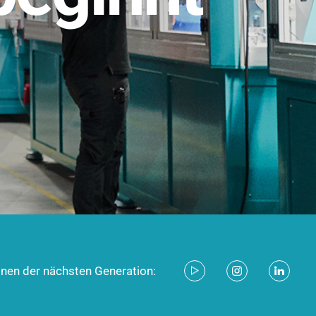
stem für industrielle Anwendungen –
d zukunftsfähig.
ecken
onen der nächsten Generation: