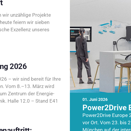
t
wir unzählige Projekte
heute feiern wir sieben
sche Exzellenz unseres
ing 2026
26 – wir sind bereit für Ihre
n. Vom 8.–13. März wird
zum Zentrum der Energie-
01. Juni 2026
k. Halle 12.0 – Stand E41
Power2Drive 
Power2Drive Europe 2
vor Ort. Vom 23. bis 2
nauftritt:
München auf der inte