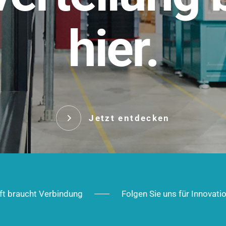
t.
hier.
Das innovative Stecksy
robust, IP-geschützt un
 Robust im Alltag,
ig im Ausbau.
Jetzt entd
Jetzt entdecken
ft braucht Verbindung
Folgen Sie uns für Innovati