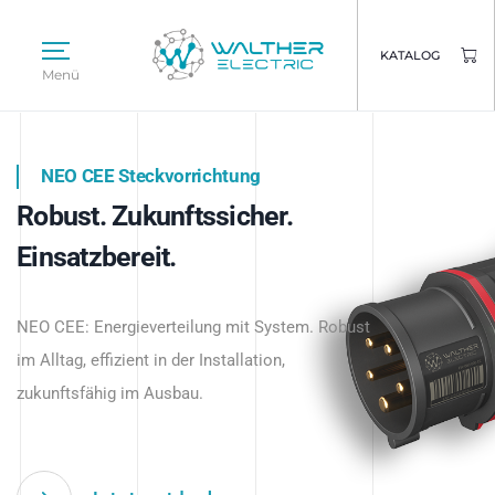
KATALOG
Menü
NEO CEE Steckvorrichtung
NEO ISY System
Robust. Zukunftssicher.
Intelligenz trifft Energie.
WALTHER ELECTRIC
Einsatzbereit.
Intelligente Stromverteilung
Das innovative Stecksystem für industrielle
beginnt hier.
NEO CEE: Energieverteilung mit System. Robust
Anwendungen – robust, IP-geschützt und
im Alltag, effizient in der Installation,
zukunftsfähig.
zukunftsfähig im Ausbau.
Jetzt entdecken
Jetzt entdecken