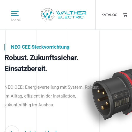
KATALOG
Menü
NEO CEE Steckvorrichtung
NEO ISY System
Robust. Zukunftssicher.
Intelligenz trifft Energie.
WALTHER ELECTRIC
Einsatzbereit.
Intelligente Stromverteilung
Das innovative Stecksystem für industrielle
beginnt hier.
NEO CEE: Energieverteilung mit System. Robust
Anwendungen – robust, IP-geschützt und
im Alltag, effizient in der Installation,
zukunftsfähig.
zukunftsfähig im Ausbau.
Jetzt entdecken
Jetzt entdecken