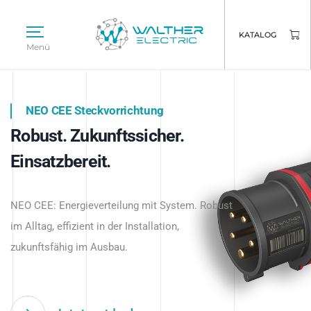
KATALOG
Menü
NEO CEE Steckvorrichtung
NEO ISY System
Robust. Zukunftssicher.
Intelligenz trifft Energie.
WALTHER ELECTRIC
Einsatzbereit.
Intelligente Stromverteilung
Das innovative Stecksystem für industrielle
beginnt hier.
NEO CEE: Energieverteilung mit System. Robust
Anwendungen – robust, IP-geschützt und
im Alltag, effizient in der Installation,
zukunftsfähig.
zukunftsfähig im Ausbau.
Jetzt entdecken
Jetzt entdecken