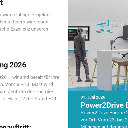
t
wir unzählige Projekte
heute feiern wir sieben
sche Exzellenz unseres
ing 2026
26 – wir sind bereit für Ihre
n. Vom 8.–13. März wird
zum Zentrum der Energie-
01. Juni 2026
k. Halle 12.0 – Stand E41
Power2Drive 
Power2Drive Europe 2
vor Ort. Vom 23. bis 2
nauftritt:
München auf der inte