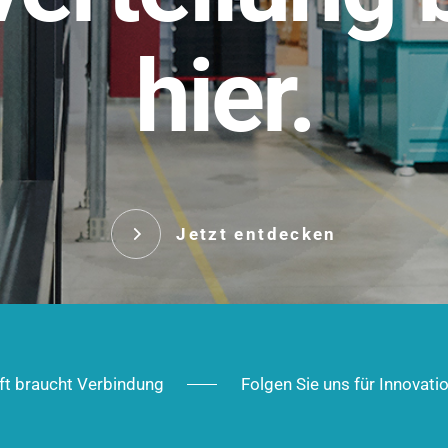
t.
hier.
Das innovative Stecksy
robust, IP-geschützt un
 Robust im Alltag,
ig im Ausbau.
Jetzt entd
Jetzt entdecken
ft braucht Verbindung
Folgen Sie uns für Innovati