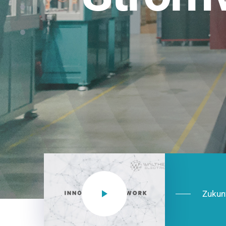
Einsatzberei
NEO CEE: Energieverteilung mit System.
effizient in der Installation, zukunftsfäh
Jetzt entdecken
Zukun