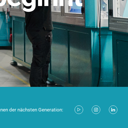
stem für industrielle Anwendungen –
d zukunftsfähig.
ecken
onen der nächsten Generation: