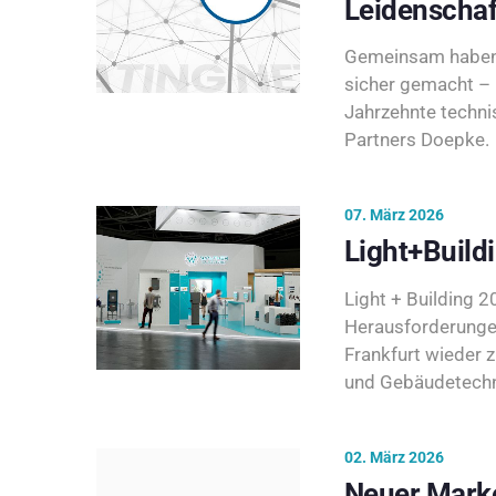
Leidenschaf
Gemeinsam haben 
sicher gemacht – 
Jahrzehnte techni
Partners Doepke.
07. März 2026
Light+Build
Light + Building 20
Herausforderunge
Frankfurt wieder 
und Gebäudetechni
02. März 2026
Neuer Marke