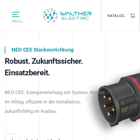
KATALOG
Menü
NEO CEE Steckvorrichtung
NEO ISY System
Robust. Zukunftssicher.
Intelligenz trifft Energie.
WALTHER ELECTRIC
Einsatzbereit.
Intelligente Stromverteilung
Das innovative Stecksystem für industrielle
beginnt hier.
NEO CEE: Energieverteilung mit System. Robust
Anwendungen – robust, IP-geschützt und
im Alltag, effizient in der Installation,
zukunftsfähig.
zukunftsfähig im Ausbau.
Jetzt entdecken
Jetzt entdecken