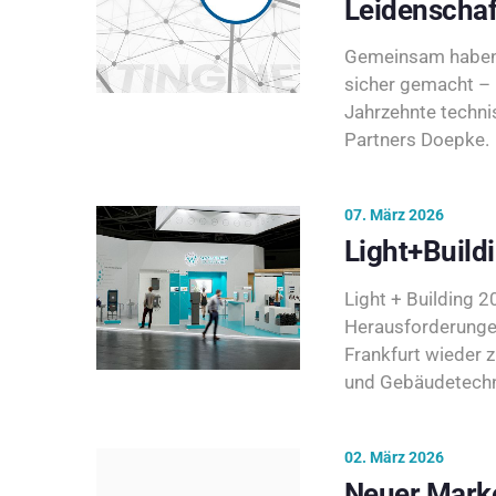
Leidenschaf
Gemeinsam haben 
sicher gemacht – 
Jahrzehnte techni
Partners Doepke.
07. März 2026
Light+Build
Light + Building 20
Herausforderunge
Frankfurt wieder 
und Gebäudetechni
02. März 2026
Neuer Marke