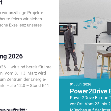
t
wir unzählige Projekte
heute feiern wir sieben
sche Exzellenz unseres
ing 2026
26 – wir sind bereit für Ihre
n. Vom 8.–13. März wird
zum Zentrum der Energie-
01. Juni 2026
k. Halle 12.0 – Stand E41
Power2Drive 
Power2Drive Europe 2
vor Ort. Vom 23. bis 2
nauftritt:
München auf der inte