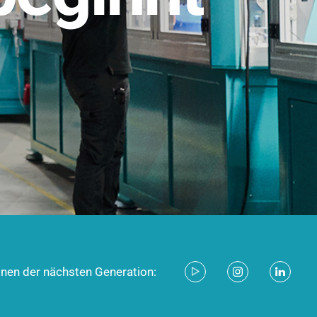
stem für industrielle Anwendungen –
d zukunftsfähig.
ecken
onen der nächsten Generation: