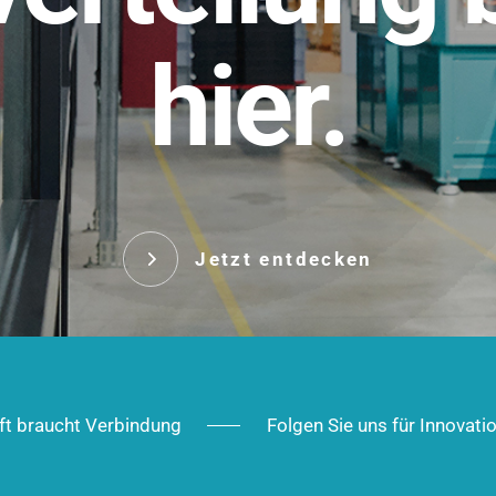
t.
hier.
Das innovative Stecksy
robust, IP-geschützt un
 Robust im Alltag,
ig im Ausbau.
Jetzt entd
Jetzt entdecken
ft braucht Verbindung
Folgen Sie uns für Innovati