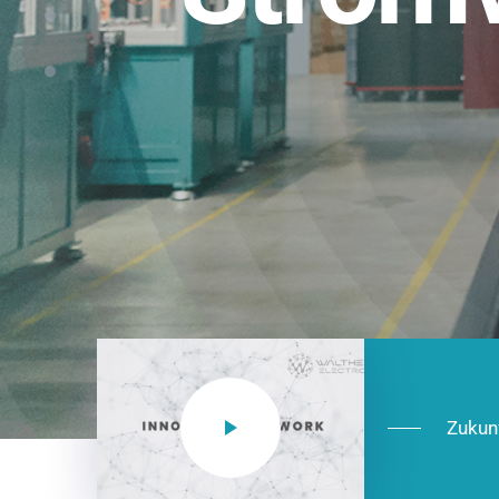
Einsatzberei
NEO CEE: Energieverteilung mit System.
effizient in der Installation, zukunftsfäh
Jetzt entdecken
Zukun