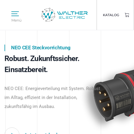
KATALOG
Menü
NEO CEE Steckvorrichtung
NEO ISY System
Robust. Zukunftssicher.
Intelligenz trifft Energie.
WALTHER ELECTRIC
Einsatzbereit.
Intelligente Stromverteilung
Das innovative Stecksystem für industrielle
beginnt hier.
NEO CEE: Energieverteilung mit System. Robust
Anwendungen – robust, IP-geschützt und
im Alltag, effizient in der Installation,
zukunftsfähig.
zukunftsfähig im Ausbau.
Jetzt entdecken
Jetzt entdecken