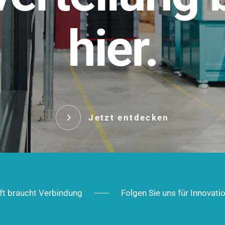
t.
hier.
Das innovative Stecksy
robust, IP-geschützt un
 Robust im Alltag,
ig im Ausbau.
Jetzt entd
Jetzt entdecken
ft braucht Verbindung
Folgen Sie uns für Innovati