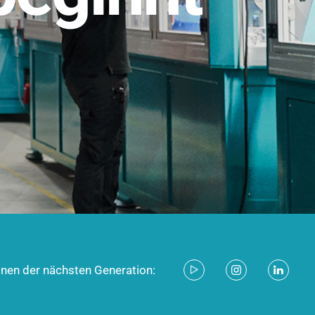
stem für industrielle Anwendungen –
d zukunftsfähig.
ecken
onen der nächsten Generation: