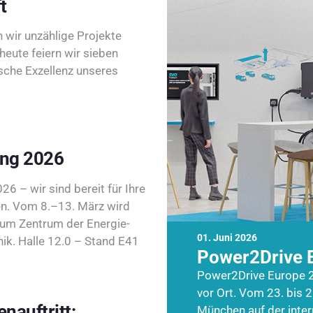
t
wir unzählige Projekte
heute feiern wir sieben
sche Exzellenz unseres
ing 2026
26 – wir sind bereit für Ihre
n. Vom 8.–13. März wird
zum Zentrum der Energie-
01. Juni 2026
k. Halle 12.0 – Stand E41
Power2Drive 
Power2Drive Europe 2
vor Ort. Vom 23. bis 2
nauftritt:
München auf der inte