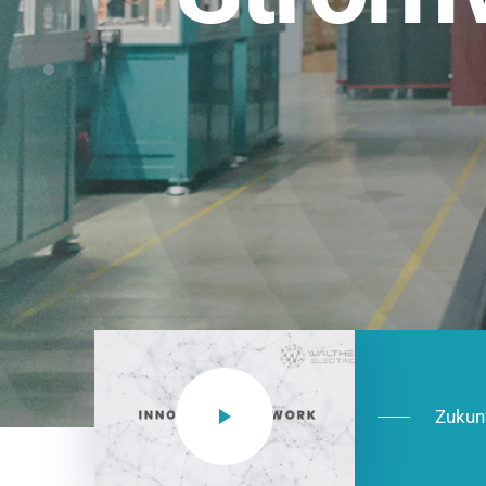
Einsatzberei
NEO CEE: Energieverteilung mit System.
effizient in der Installation, zukunftsfäh
Jetzt entdecken
Zukun