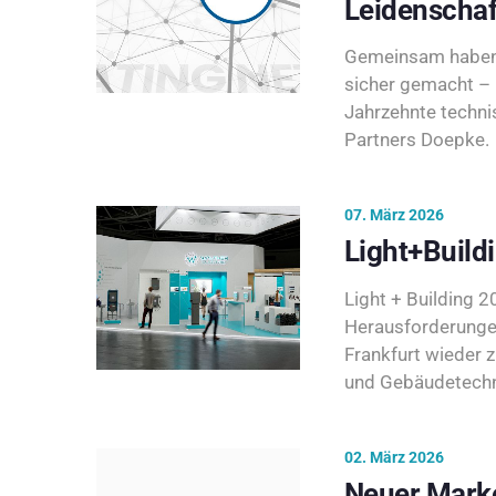
Leidenschaf
Gemeinsam haben 
sicher gemacht – 
Jahrzehnte techni
Partners Doepke.
07. März 2026
Light+Build
Light + Building 20
Herausforderunge
Frankfurt wieder 
und Gebäudetechni
02. März 2026
Neuer Marke