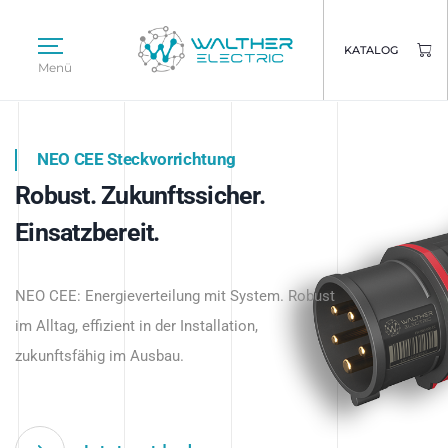
KATALOG
Menü
NEO CEE Steckvorrichtung
NEO ISY System
Robust. Zukunftssicher.
Intelligenz trifft Energie.
WALTHER ELECTRIC
Einsatzbereit.
Intelligente Stromverteilung
Das innovative Stecksystem für industrielle
beginnt hier.
NEO CEE: Energieverteilung mit System. Robust
Anwendungen – robust, IP-geschützt und
im Alltag, effizient in der Installation,
zukunftsfähig.
zukunftsfähig im Ausbau.
Jetzt entdecken
Jetzt entdecken