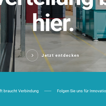
t.
hier.
Das innovative Stecksy
robust, IP-geschützt un
 Robust im Alltag,
ig im Ausbau.
Jetzt entd
Jetzt entdecken
ft braucht Verbindung
Folgen Sie uns für Innovati