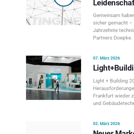
Leidenschaf
Gemeinsam haben 
sicher gemacht – 
Jahrzehnte techni
Partners Doepke.
07. März 2026
Light+Build
Light + Building 20
Herausforderunge
Frankfurt wieder 
und Gebäudetechni
02. März 2026
Neuer Marke