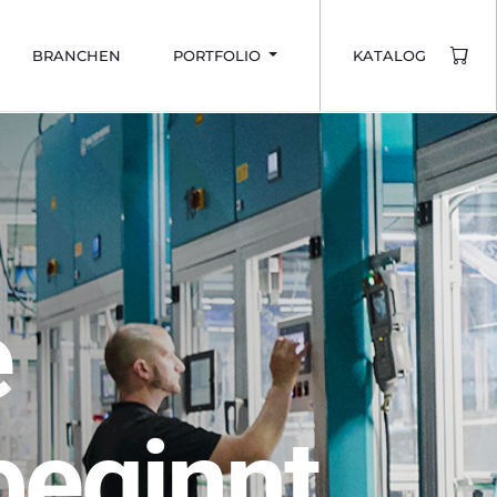
BRANCHEN
PORTFOLIO
KATALOG
e
enz trifft
beginnt
e.