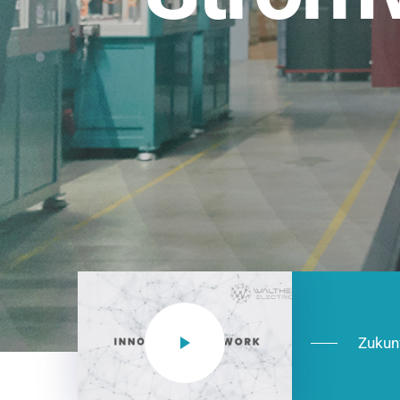
Einsatzberei
NEO CEE: Energieverteilung mit System.
effizient in der Installation, zukunftsfäh
Jetzt entdecken
Zukun