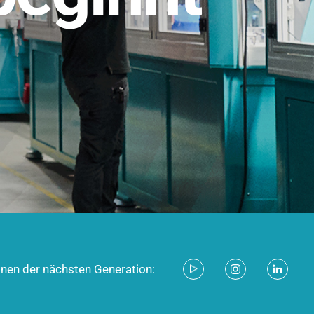
stem für industrielle Anwendungen –
d zukunftsfähig.
ecken
onen der nächsten Generation: