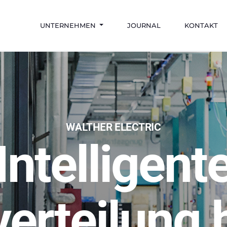
UNTERNEHMEN
JOURNAL
KONTAKT
WALTHER ELECTRIC
Intelligent
NEO ISY System
Intellig
her.
erteilung 
Energi