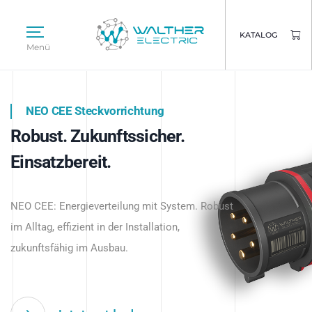
KATALOG
Menü
NEO CEE Steckvorrichtung
NEO ISY System
Robust. Zukunftssicher.
Intelligenz trifft Energie.
WALTHER ELECTRIC
Einsatzbereit.
Intelligente Stromverteilung
Das innovative Stecksystem für industrielle
beginnt hier.
NEO CEE: Energieverteilung mit System. Robust
Anwendungen – robust, IP-geschützt und
im Alltag, effizient in der Installation,
zukunftsfähig.
zukunftsfähig im Ausbau.
Jetzt entdecken
Jetzt entdecken