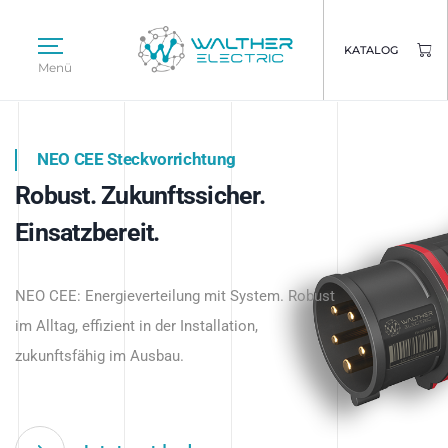
KATALOG
Menü
NEO CEE Steckvorrichtung
NEO ISY System
Robust. Zukunftssicher.
Intelligenz trifft Energie.
WALTHER ELECTRIC
Einsatzbereit.
Intelligente Stromverteilung
Das innovative Stecksystem für industrielle
beginnt hier.
NEO CEE: Energieverteilung mit System. Robust
Anwendungen – robust, IP-geschützt und
im Alltag, effizient in der Installation,
zukunftsfähig.
zukunftsfähig im Ausbau.
Jetzt entdecken
Jetzt entdecken