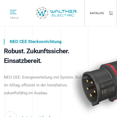
KATALOG
Menü
NEO CEE Steckvorrichtung
NEO ISY System
Robust. Zukunftssicher.
Intelligenz trifft Energie.
WALTHER ELECTRIC
Einsatzbereit.
Intelligente Stromverteilung
Das innovative Stecksystem für industrielle
beginnt hier.
NEO CEE: Energieverteilung mit System. Robust
Anwendungen – robust, IP-geschützt und
im Alltag, effizient in der Installation,
zukunftsfähig.
zukunftsfähig im Ausbau.
Jetzt entdecken
Jetzt entdecken