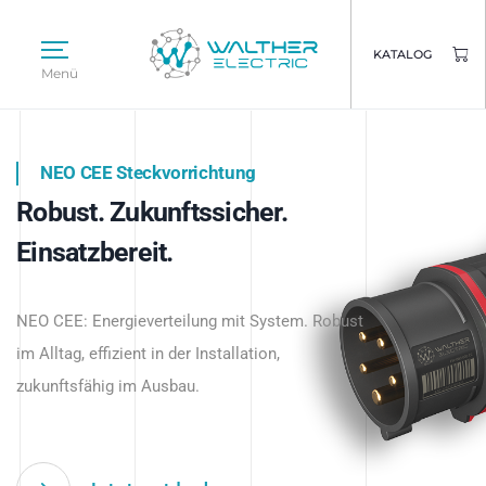
KATALOG
Menü
NEO CEE Steckvorrichtung
NEO ISY System
Robust. Zukunftssicher.
Intelligenz trifft Energie.
WALTHER ELECTRIC
Einsatzbereit.
Intelligente Stromverteilung
Das innovative Stecksystem für industrielle
beginnt hier.
NEO CEE: Energieverteilung mit System. Robust
Anwendungen – robust, IP-geschützt und
im Alltag, effizient in der Installation,
zukunftsfähig.
zukunftsfähig im Ausbau.
Jetzt entdecken
Jetzt entdecken