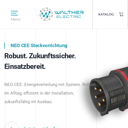
KATALOG
Menü
NEO CEE Steckvorrichtung
NEO ISY System
Robust. Zukunftssicher.
Intelligenz trifft Energie.
WALTHER ELECTRIC
Einsatzbereit.
Intelligente Stromverteilung
Das innovative Stecksystem für industrielle
beginnt hier.
NEO CEE: Energieverteilung mit System. Robust
Anwendungen – robust, IP-geschützt und
im Alltag, effizient in der Installation,
zukunftsfähig.
zukunftsfähig im Ausbau.
Jetzt entdecken
Jetzt entdecken