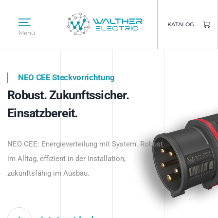
KATALOG
Menü
NEO CEE Steckvorrichtung
NEO ISY System
Robust. Zukunftssicher.
Intelligenz trifft Energie.
WALTHER ELECTRIC
Einsatzbereit.
Intelligente Stromverteilung
Das innovative Stecksystem für industrielle
beginnt hier.
NEO CEE: Energieverteilung mit System. Robust
Anwendungen – robust, IP-geschützt und
im Alltag, effizient in der Installation,
zukunftsfähig.
zukunftsfähig im Ausbau.
Jetzt entdecken
Jetzt entdecken