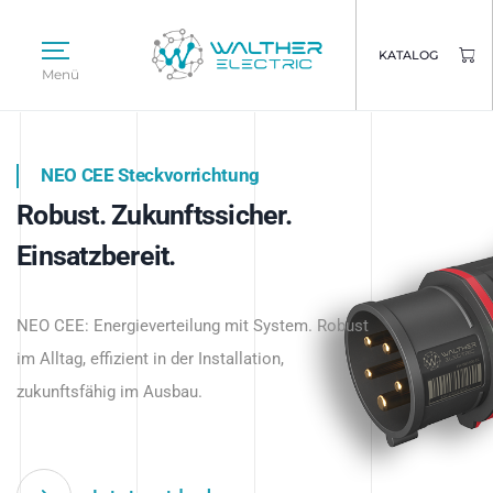
KATALOG
Menü
NEO CEE Steckvorrichtung
NEO ISY System
Robust. Zukunftssicher.
Intelligenz trifft Energie.
WALTHER ELECTRIC
Einsatzbereit.
Intelligente Stromverteilung
Das innovative Stecksystem für industrielle
beginnt hier.
NEO CEE: Energieverteilung mit System. Robust
Anwendungen – robust, IP-geschützt und
im Alltag, effizient in der Installation,
zukunftsfähig.
zukunftsfähig im Ausbau.
Jetzt entdecken
Jetzt entdecken