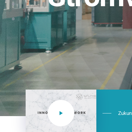
Einsatzberei
NEO CEE: Energieverteilung mit System.
effizient in der Installation, zukunftsfäh
Jetzt entdecken
Zukun