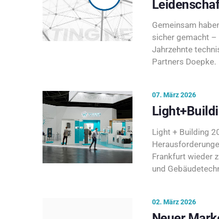
Leidenschaf
Gemeinsam haben 
sicher gemacht – 
Jahrzehnte techni
Partners Doepke.
07. März 2026
Light+Build
Light + Building 20
Herausforderunge
Frankfurt wieder 
und Gebäudetechni
02. März 2026
Neuer Marke