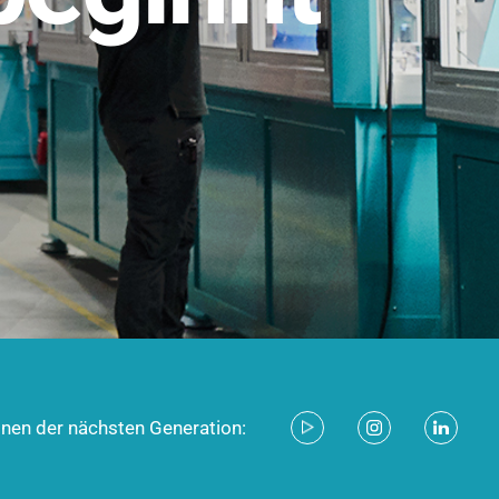
stem für industrielle Anwendungen –
d zukunftsfähig.
ecken
onen der nächsten Generation: