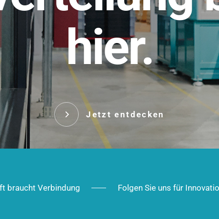
t.
hier.
Das innovative Stecksy
robust, IP-geschützt un
 Robust im Alltag,
ig im Ausbau.
Jetzt entd
Jetzt entdecken
ft braucht Verbindung
Folgen Sie uns für Innovati