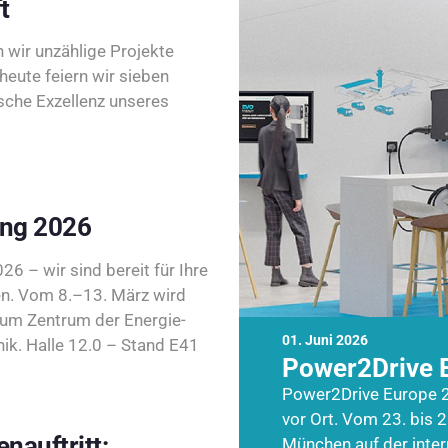
t
wir unzählige Projekte
heute feiern wir sieben
sche Exzellenz unseres
ing 2026
26 – wir sind bereit für Ihre
n. Vom 8.–13. März wird
zum Zentrum der Energie-
01. Juni 2026
k. Halle 12.0 – Stand E41
Power2Drive 
Power2Drive Europe 2
vor Ort. Vom 23. bis 2
nauftritt:
München auf der inte