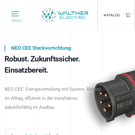
KATALOG
Menü
NEO CEE Steckvorrichtung
NEO ISY System
Robust. Zukunftssicher.
Intelligenz trifft Energie.
WALTHER ELECTRIC
Einsatzbereit.
Intelligente Stromverteilung
Das innovative Stecksystem für industrielle
beginnt hier.
NEO CEE: Energieverteilung mit System. Robust
Anwendungen – robust, IP-geschützt und
im Alltag, effizient in der Installation,
zukunftsfähig.
zukunftsfähig im Ausbau.
Jetzt entdecken
Jetzt entdecken