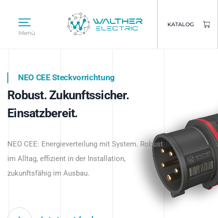
KATALOG
Menü
NEO CEE Steckvorrichtung
NEO ISY System
Robust. Zukunftssicher.
Intelligenz trifft Energie.
WALTHER ELECTRIC
Einsatzbereit.
Intelligente Stromverteilung
Das innovative Stecksystem für industrielle
beginnt hier.
NEO CEE: Energieverteilung mit System. Robust
Anwendungen – robust, IP-geschützt und
im Alltag, effizient in der Installation,
zukunftsfähig.
zukunftsfähig im Ausbau.
Jetzt entdecken
Jetzt entdecken