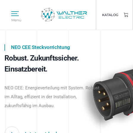
KATALOG
Menü
NEO CEE Steckvorrichtung
NEO ISY System
Robust. Zukunftssicher.
Intelligenz trifft Energie.
WALTHER ELECTRIC
Einsatzbereit.
Intelligente Stromverteilung
Das innovative Stecksystem für industrielle
beginnt hier.
NEO CEE: Energieverteilung mit System. Robust
Anwendungen – robust, IP-geschützt und
im Alltag, effizient in der Installation,
zukunftsfähig.
zukunftsfähig im Ausbau.
Jetzt entdecken
Jetzt entdecken