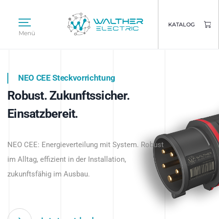
KATALOG
Menü
NEO CEE Steckvorrichtung
NEO ISY System
Robust. Zukunftssicher.
Intelligenz trifft Energie.
WALTHER ELECTRIC
Einsatzbereit.
Intelligente Stromverteilung
Das innovative Stecksystem für industrielle
beginnt hier.
NEO CEE: Energieverteilung mit System. Robust
Anwendungen – robust, IP-geschützt und
im Alltag, effizient in der Installation,
zukunftsfähig.
zukunftsfähig im Ausbau.
Jetzt entdecken
Jetzt entdecken