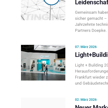
Leidenschaf
Gemeinsam haben 
sicher gemacht – 
Jahrzehnte techni
Partners Doepke.
07. März 2026
Light+Build
Light + Building 20
Herausforderunge
Frankfurt wieder 
und Gebäudetechni
02. März 2026
Neuer Marke