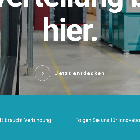
t.
hier.
Das innovative Stecksy
robust, IP-geschützt un
 Robust im Alltag,
ig im Ausbau.
Jetzt entd
Jetzt entdecken
ft braucht Verbindung
Folgen Sie uns für Innovati