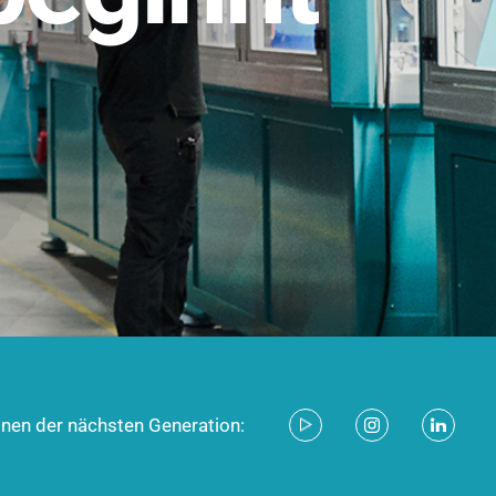
stem für industrielle Anwendungen –
d zukunftsfähig.
ecken
onen der nächsten Generation: