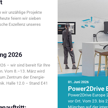
t
wir unzählige Projekte
heute feiern wir sieben
sche Exzellenz unseres
ing 2026
26 – wir sind bereit für Ihre
n. Vom 8.–13. März wird
zum Zentrum der Energie-
01. Juni 2026
k. Halle 12.0 – Stand E41
Power2Drive 
Power2Drive Europe 2
vor Ort. Vom 23. bis 2
nauftritt:
München auf der inte