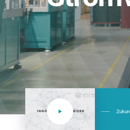
Einsatzberei
NEO CEE: Energieverteilung mit System.
effizient in der Installation, zukunftsfäh
Jetzt entdecken
Zukun