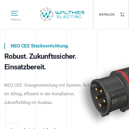
KATALOG
Menü
NEO CEE Steckvorrichtung
NEO ISY System
Robust. Zukunftssicher.
Intelligenz trifft Energie.
WALTHER ELECTRIC
Einsatzbereit.
Intelligente Stromverteilung
Das innovative Stecksystem für industrielle
beginnt hier.
NEO CEE: Energieverteilung mit System. Robust
Anwendungen – robust, IP-geschützt und
im Alltag, effizient in der Installation,
zukunftsfähig.
zukunftsfähig im Ausbau.
Jetzt entdecken
Jetzt entdecken