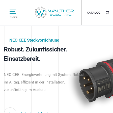
KATALOG
Menü
NEO CEE Steckvorrichtung
NEO ISY System
Robust. Zukunftssicher.
Intelligenz trifft Energie.
WALTHER ELECTRIC
Einsatzbereit.
Intelligente Stromverteilung
Das innovative Stecksystem für industrielle
beginnt hier.
NEO CEE: Energieverteilung mit System. Robust
Anwendungen – robust, IP-geschützt und
im Alltag, effizient in der Installation,
zukunftsfähig.
zukunftsfähig im Ausbau.
Jetzt entdecken
Jetzt entdecken