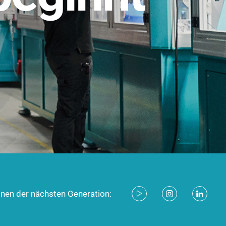
stem für industrielle Anwendungen –
d zukunftsfähig.
ecken
onen der nächsten Generation: