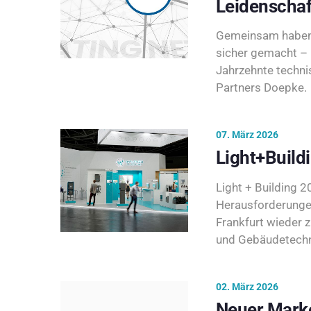
Leidenschaf
Gemeinsam haben 
sicher gemacht – 
Jahrzehnte techni
Partners Doepke.
07. März 2026
Light+Build
Light + Building 20
Herausforderunge
Frankfurt wieder 
und Gebäudetechni
02. März 2026
Neuer Marke