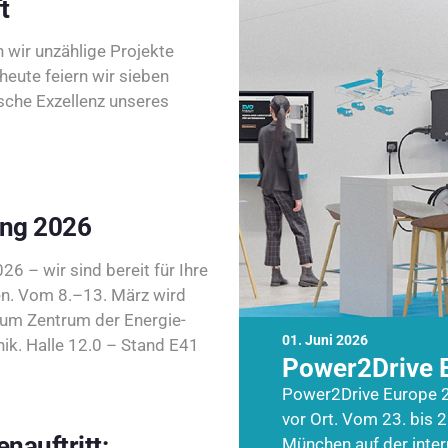
t
wir unzählige Projekte
heute feiern wir sieben
sche Exzellenz unseres
ing 2026
26 – wir sind bereit für Ihre
n. Vom 8.–13. März wird
zum Zentrum der Energie-
01. Juni 2026
k. Halle 12.0 – Stand E41
Power2Drive 
Power2Drive Europe 2
vor Ort. Vom 23. bis 2
nauftritt:
München auf der inte