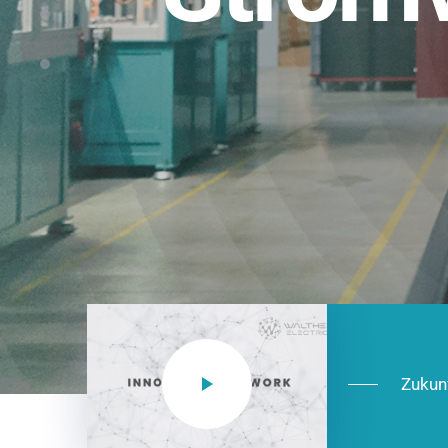
Einsatzberei
NEO CEE: Energieverteilung mit System.
effizient in der Installation, zukunftsfäh
Jetzt entdecken
Zukun