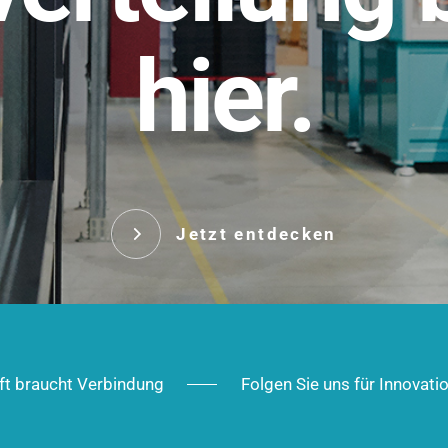
t.
hier.
Das innovative Stecksy
robust, IP-geschützt un
 Robust im Alltag,
ig im Ausbau.
Jetzt entd
Jetzt entdecken
ft braucht Verbindung
Folgen Sie uns für Innovati