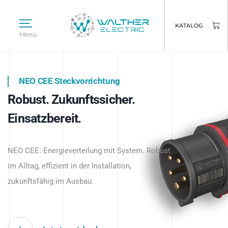
KATALOG
Menü
NEO CEE Steckvorrichtung
NEO ISY System
Robust. Zukunftssicher.
Intelligenz trifft Energie.
WALTHER ELECTRIC
Einsatzbereit.
Intelligente Stromverteilung
Das innovative Stecksystem für industrielle
beginnt hier.
NEO CEE: Energieverteilung mit System. Robust
Anwendungen – robust, IP-geschützt und
im Alltag, effizient in der Installation,
zukunftsfähig.
zukunftsfähig im Ausbau.
Jetzt entdecken
Jetzt entdecken