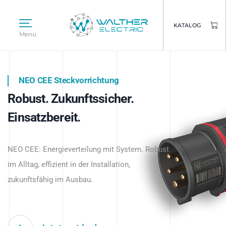
KATALOG
Menü
NEO CEE Steckvorrichtung
NEO ISY System
Robust. Zukunftssicher.
Intelligenz trifft Energie.
WALTHER ELECTRIC
Einsatzbereit.
Intelligente Stromverteilung
Das innovative Stecksystem für industrielle
beginnt hier.
NEO CEE: Energieverteilung mit System. Robust
Anwendungen – robust, IP-geschützt und
im Alltag, effizient in der Installation,
zukunftsfähig.
zukunftsfähig im Ausbau.
Jetzt entdecken
Jetzt entdecken