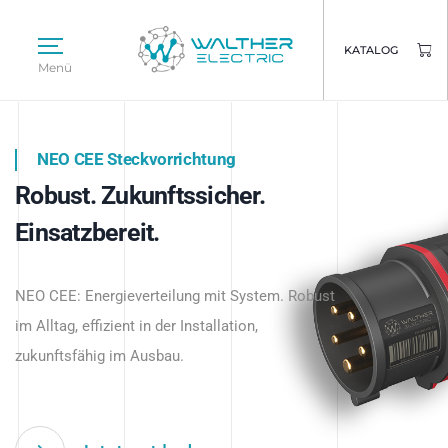
KATALOG
Menü
NEO CEE Steckvorrichtung
NEO ISY System
Robust. Zukunftssicher.
Intelligenz trifft Energie.
WALTHER ELECTRIC
Einsatzbereit.
Intelligente Stromverteilung
Das innovative Stecksystem für industrielle
beginnt hier.
NEO CEE: Energieverteilung mit System. Robust
Anwendungen – robust, IP-geschützt und
im Alltag, effizient in der Installation,
zukunftsfähig.
zukunftsfähig im Ausbau.
Jetzt entdecken
Jetzt entdecken