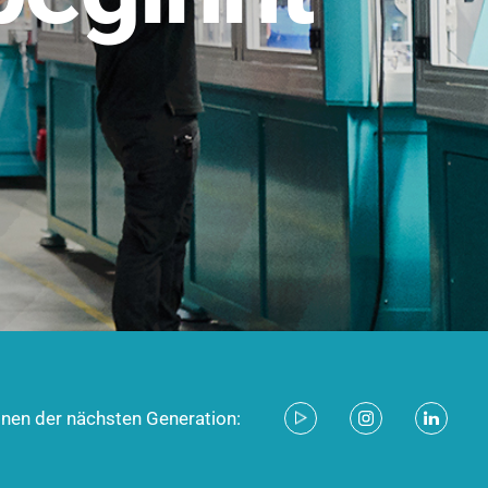
stem für industrielle Anwendungen –
d zukunftsfähig.
ecken
onen der nächsten Generation: