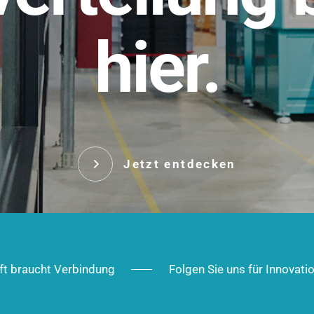
t.
hier.
Das innovative Stecksy
robust, IP-geschützt un
 Robust im Alltag,
ig im Ausbau.
Jetzt entd
Jetzt entdecken
ft braucht Verbindung
Folgen Sie uns für Innovati