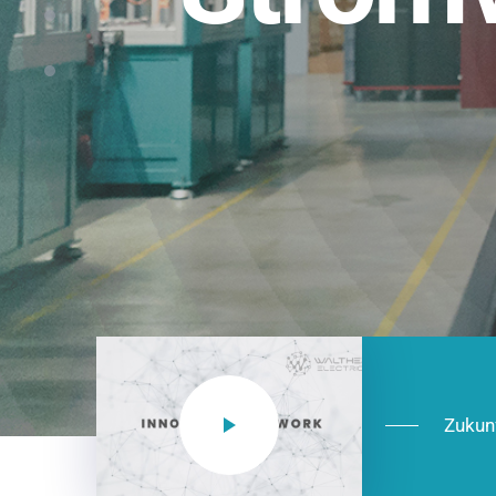
Einsatzberei
NEO CEE: Energieverteilung mit System.
effizient in der Installation, zukunftsfäh
Jetzt entdecken
Zukun