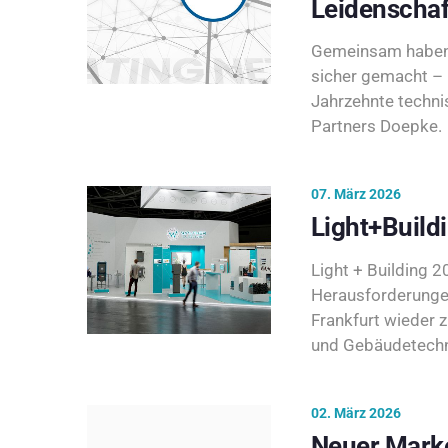
Leidenschaf
Gemeinsam haben 
sicher gemacht – 
Jahrzehnte techni
Partners Doepke.
07. März 2026
Light+Build
Light + Building 20
Herausforderunge
Frankfurt wieder 
und Gebäudetechni
02. März 2026
Neuer Marke