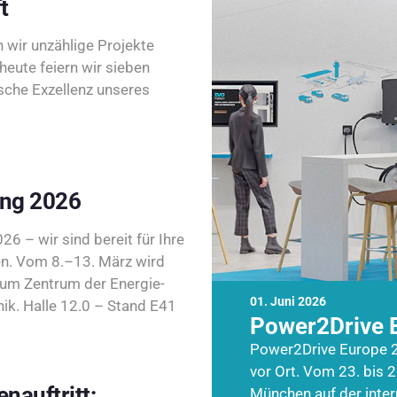
t
wir unzählige Projekte
heute feiern wir sieben
sche Exzellenz unseres
ing 2026
26 – wir sind bereit für Ihre
n. Vom 8.–13. März wird
zum Zentrum der Energie-
01. Juni 2026
k. Halle 12.0 – Stand E41
Power2Drive 
Power2Drive Europe 2
vor Ort. Vom 23. bis 2
nauftritt:
München auf der inte