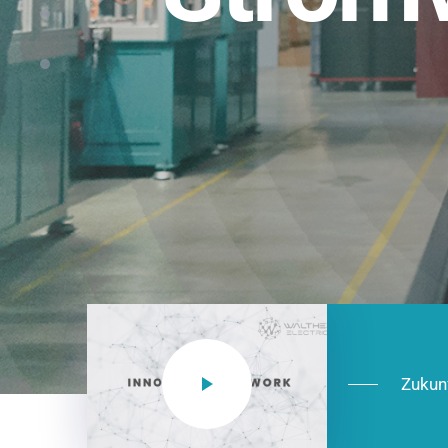
Einsatzberei
NEO CEE: Energieverteilung mit System.
effizient in der Installation, zukunftsfäh
Jetzt entdecken
Zukun