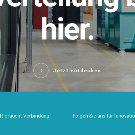
t.
hier.
Das innovative Stecksy
robust, IP-geschützt un
 Robust im Alltag,
ig im Ausbau.
Jetzt entd
Jetzt entdecken
ft braucht Verbindung
Folgen Sie uns für Innovati