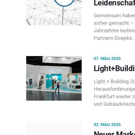
Leidenschaf
Gemeinsam haben 
sicher gemacht – 
Jahrzehnte techni
Partners Doepke.
07. März 2026
Light+Build
Light + Building 20
Herausforderunge
Frankfurt wieder 
und Gebäudetechni
02. März 2026
Neuer Marke