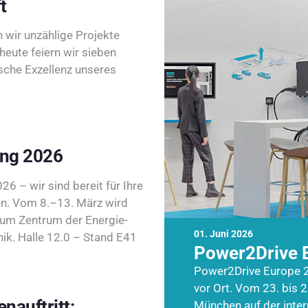
t
wir unzählige Projekte
heute feiern wir sieben
sche Exzellenz unseres
ing 2026
26 – wir sind bereit für Ihre
n. Vom 8.–13. März wird
zum Zentrum der Energie-
01. Juni 2026
k. Halle 12.0 – Stand E41
Power2Drive 
Power2Drive Europe 2
vor Ort. Vom 23. bis 2
nauftritt:
München auf der inte