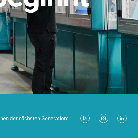
stem für industrielle Anwendungen –
d zukunftsfähig.
ecken
onen der nächsten Generation: