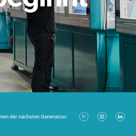
stem für industrielle Anwendungen –
d zukunftsfähig.
ecken
onen der nächsten Generation: