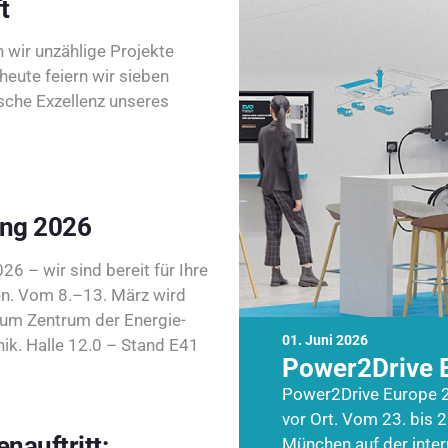
t
wir unzählige Projekte
heute feiern wir sieben
sche Exzellenz unseres
ing 2026
26 – wir sind bereit für Ihre
n. Vom 8.–13. März wird
zum Zentrum der Energie-
01. Juni 2026
k. Halle 12.0 – Stand E41
Power2Drive 
Power2Drive Europe 2
vor Ort. Vom 23. bis 2
nauftritt:
München auf der inte