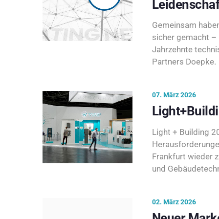
Leidenschaf
Gemeinsam haben 
sicher gemacht – 
Jahrzehnte techni
Partners Doepke.
07. März 2026
Light+Build
Light + Building 20
Herausforderunge
Frankfurt wieder 
und Gebäudetechni
02. März 2026
Neuer Marke