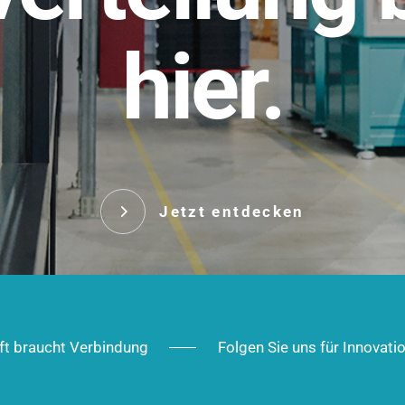
t.
hier.
Das innovative Stecksy
robust, IP-geschützt un
 Robust im Alltag,
ig im Ausbau.
Jetzt entd
Jetzt entdecken
ft braucht Verbindung
Folgen Sie uns für Innovati