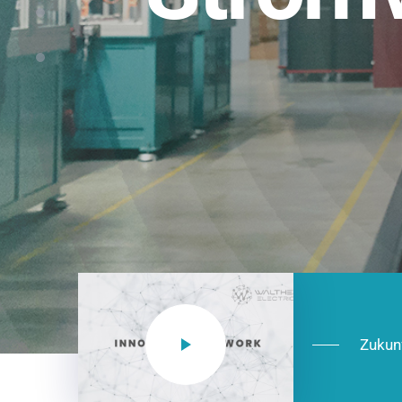
Einsatzberei
NEO CEE: Energieverteilung mit System.
effizient in der Installation, zukunftsfäh
Jetzt entdecken
Zukun