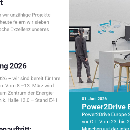
t
wir unzählige Projekte
heute feiern wir sieben
sche Exzellenz unseres
ing 2026
26 – wir sind bereit für Ihre
n. Vom 8.–13. März wird
zum Zentrum der Energie-
01. Juni 2026
k. Halle 12.0 – Stand E41
Power2Drive 
Power2Drive Europe 2
vor Ort. Vom 23. bis 2
nauftritt:
München auf der inte