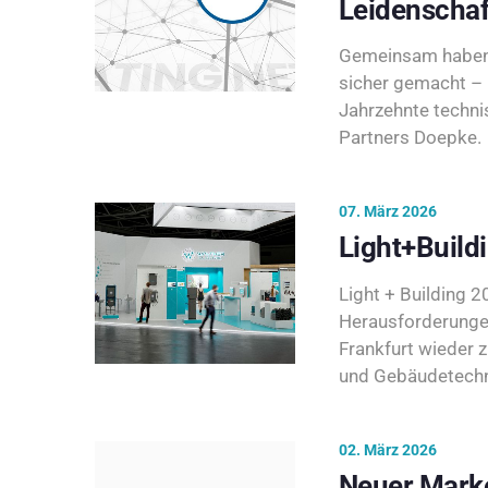
Leidenschaf
Gemeinsam haben 
sicher gemacht – 
Jahrzehnte techni
Partners Doepke.
07. März 2026
Light+Build
Light + Building 20
Herausforderunge
Frankfurt wieder 
und Gebäudetechni
02. März 2026
Neuer Marke