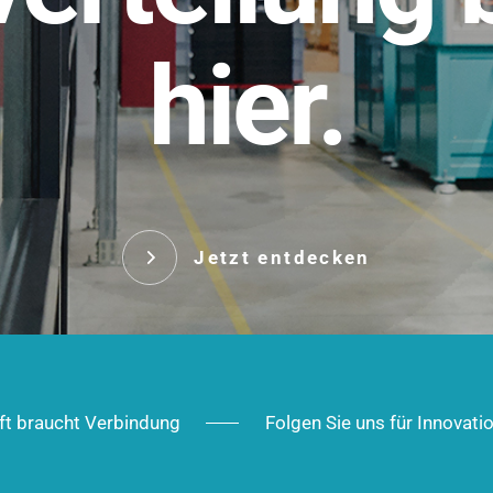
t.
hier.
Das innovative Stecksy
robust, IP-geschützt un
 Robust im Alltag,
ig im Ausbau.
Jetzt entd
Jetzt entdecken
ft braucht Verbindung
Folgen Sie uns für Innovati