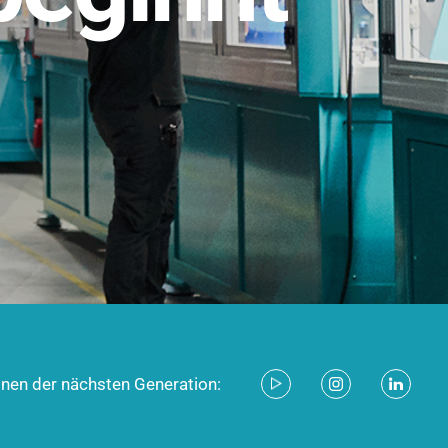
stem für industrielle Anwendungen –
d zukunftsfähig.
ecken
onen der nächsten Generation: