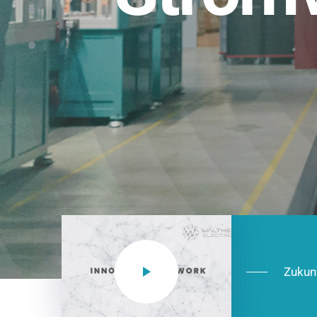
Einsatzberei
NEO CEE: Energieverteilung mit System.
effizient in der Installation, zukunftsfäh
Jetzt entdecken
Zukun