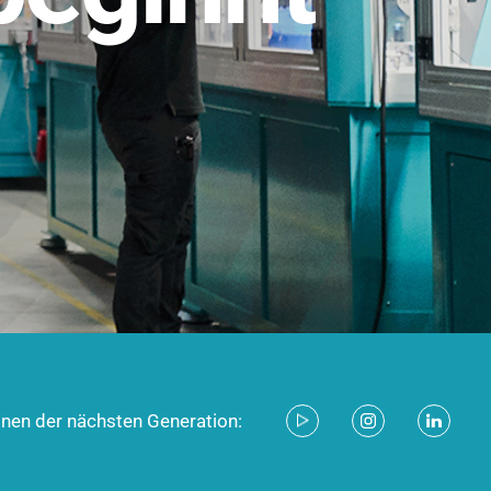
stem für industrielle Anwendungen –
d zukunftsfähig.
ecken
onen der nächsten Generation: