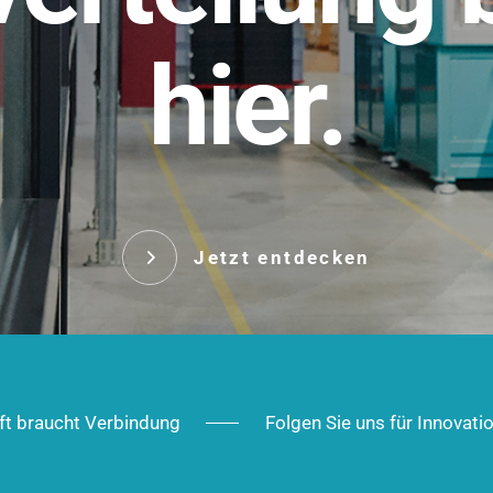
t.
hier.
Das innovative Stecksy
robust, IP-geschützt un
 Robust im Alltag,
ig im Ausbau.
Jetzt entd
Jetzt entdecken
ft braucht Verbindung
Folgen Sie uns für Innovati