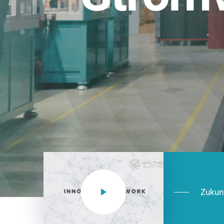
Einsatzberei
NEO CEE: Energieverteilung mit System.
effizient in der Installation, zukunftsfäh
Jetzt entdecken
Zukun