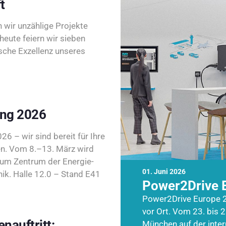
t
wir unzählige Projekte
heute feiern wir sieben
sche Exzellenz unseres
ing 2026
26 – wir sind bereit für Ihre
n. Vom 8.–13. März wird
zum Zentrum der Energie-
01. Juni 2026
k. Halle 12.0 – Stand E41
Power2Drive 
Power2Drive Europe 2
vor Ort. Vom 23. bis 2
nauftritt:
München auf der inte