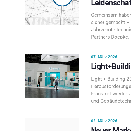
Leidenschaf
Gemeinsam haben 
sicher gemacht – 
Jahrzehnte techni
Partners Doepke.
07. März 2026
Light+Build
Light + Building 20
Herausforderunge
Frankfurt wieder 
und Gebäudetechni
02. März 2026
Neuer Marke